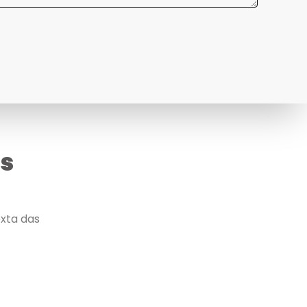
es
xta das