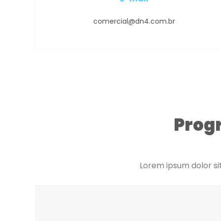
comercial@dn4.com.br
Prog
Lorem ipsum dolor sit