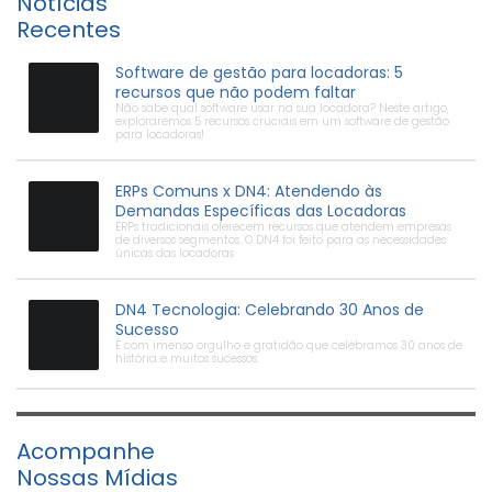
Notícias
Recentes
Software de gestão para locadoras: 5
recursos que não podem faltar
Não sabe qual software usar na sua locadora? Neste artigo,
exploraremos 5 recursos cruciais em um software de gestão
para locadoras!
ERPs Comuns x DN4: Atendendo às
Demandas Específicas das Locadoras
ERPs tradicionais oferecem recursos que atendem empresas
de diversos segmentos. O DN4 foi feito para as necessidades
únicas das locadoras
DN4 Tecnologia: Celebrando 30 Anos de
Sucesso
É com imenso orgulho e gratidão que celebramos 30 anos de
história e muitos sucessos.
Acompanhe
Nossas Mídias