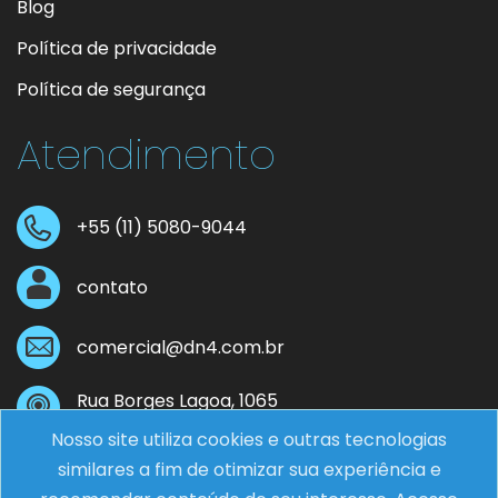
Blog
Política de privacidade
Política de segurança
Atendimento
+55 (11) 5080-9044
contato
comercial@dn4.com.br
Rua Borges Lagoa, 1065
Vila Clementino - São Paulo - SP
Nosso site utiliza cookies e outras tecnologias
Cep: 04038-032
similares a fim de otimizar sua experiência e